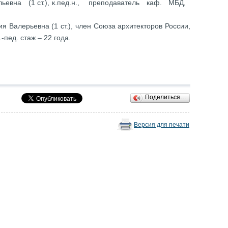
тальевна (1 ст.), к.пед.н., преподаватель каф. МБД,
ия Валерьевна (1 ст.), член Союза архитекторов России,
-пед. стаж – 22 года.
Поделиться…
Версия для печати