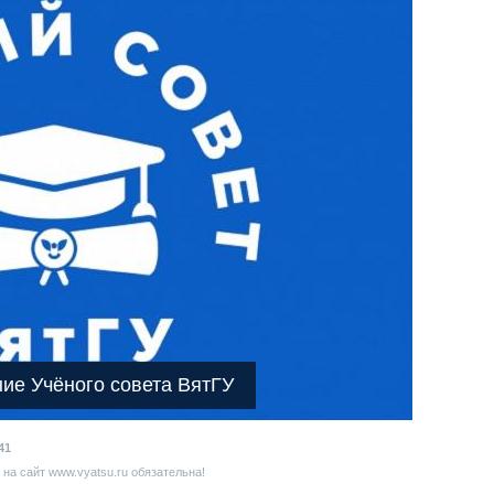
ние Учёного совета ВятГУ
41
на сайт www.vyatsu.ru обязательна!