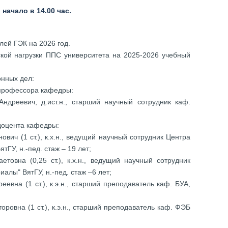
начало в 14.00 час.
ей ГЭК на 2026 год.
ой нагрузки ППС университета на 2025-2026 учебный
нных дел:
 профессора кафедры:
ндреевич, д.ист.н., старший научный сотрудник каф.
 доцента кафедры:
ович (1 ст.), к.х.н., ведущий научный сотрудник Центра
ГУ, н.-пед. стаж – 19 лет;
товна (0,25 ст.), к.х.н., ведущий научный сотрудник
лы" ВятГУ, н.-пед. стаж –6 лет;
еевна (1 ст.), к.э.н., старший преподаватель каф. БУА,
оровна (1 ст.), к.э.н., старший преподаватель каф. ФЭБ