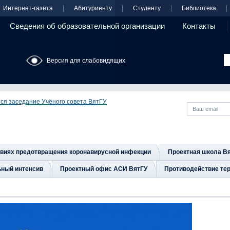
Интернет-газета
Абитуриенту
Студенту
Библиотека
Сведения об образовательной организации
Контакты
Версия для слабовидящих
тся заседание Учёного совета ВятГУ
овиях предотвращения коронавирусной инфекции
Проектная школа В
ьный интенсив
Проектный офис АСИ ВятГУ
Противодействие тер