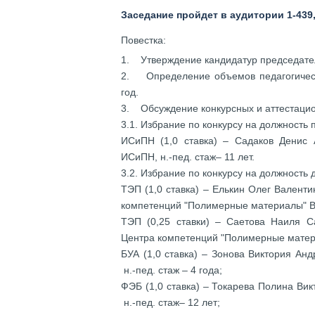
Заседание пройдет в аудитории 1-439, 
Повестка:
1. Утверждение кандидатур председател
2. Определение объемов педагогическ
год.
3. Обсуждение конкурсных и аттестацио
3.1. Избрание по конкурсу на должность
ИСиПН (1,0 ставка) – Садаков Денис А
ИСиПН, н.-пед. стаж– 11 лет.
3.2. Избрание по конкурсу на должность
ТЭП (1,0 ставка) – Елькин Олег Валентин
компетенций "Полимерные материалы" Вят
ТЭП (0,25 ставки) – Саетова Наиля Сае
Центра компетенций "Полимерные материа
БУА (1,0 ставка) – Зонова Виктория Андр
н.-пед. стаж – 4 года;
ФЭБ (1,0 ставка) – Токарева Полина Викт
н.-пед. стаж– 12 лет;