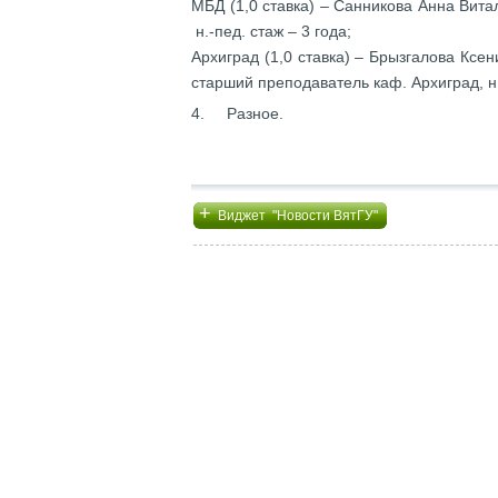
МБД (1,0 ставка) – Санникова Анна Ви
н.-пед. стаж – 3 года;
Архиград (1,0 ставка) – Брызгалова Ксен
старший преподаватель каф. Архиград, н.
4. Разное.
+
Виджет "Новости ВятГУ"