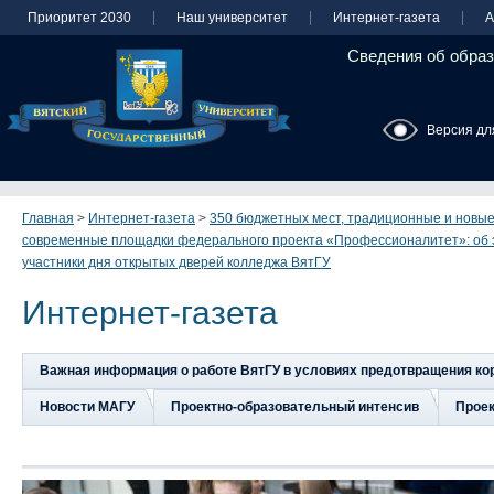
Приоритет 2030
Наш университет
Интернет-газета
А
Сведения об образ
Версия дл
Главная
>
Интернет-газета
>
350 бюджетных мест, традиционные и новые
современные площадки федерального проекта «Профессионалитет»: об эт
участники дня открытых дверей колледжа ВятГУ
Интернет-газета
Важная информация о работе ВятГУ в условиях предотвращения к
Новости МАГУ
Проектно-образовательный интенсив
Прое