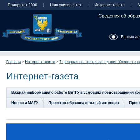
Приоритет 2030
Наш университет
Интернет-газета
А
Сведения об образ
Версия дл
Главная
>
Интернет-газета
>
7 февраля состоится заседание Ученого со
Интернет-газета
Важная информация о работе ВятГУ в условиях предотвращения к
Новости МАГУ
Проектно-образовательный интенсив
Прое