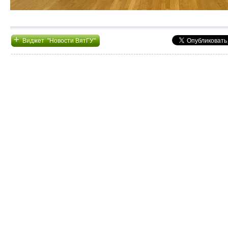
+
Виджет "Новости ВятГУ"