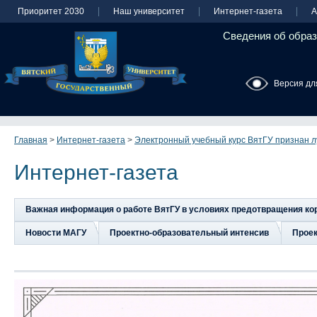
Приоритет 2030
Наш университет
Интернет-газета
А
Сведения об образ
Версия дл
Главная
>
Интернет-газета
>
Электронный учебный курс ВятГУ признан л
Интернет-газета
Важная информация о работе ВятГУ в условиях предотвращения к
Новости МАГУ
Проектно-образовательный интенсив
Прое