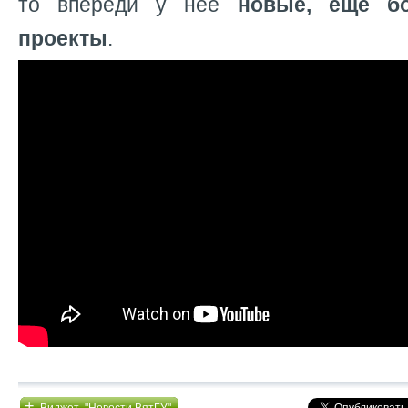
то впереди у нее
новые, еще бо
проекты
.
+