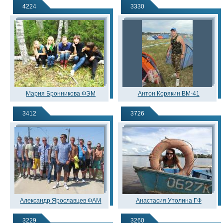
4224
3330
Мария Бронникова ФЭМ
Антон Корякин ВМ-41
3412
3726
Александр Ярославцев ФАМ
Анастасия Утолина ГФ
3229
3260