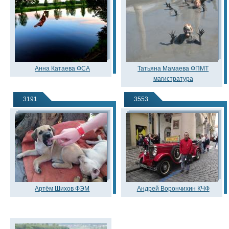
Анна Катаева ФСА
Татьяна Мамаева ФПМТ
магистратура
3191
3553
Артём Шихов ФЭМ
Андрей Ворончихин КЧФ