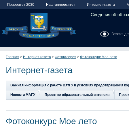
Приоритет 2030
Наш университет
Интернет-газета
А
Сведения об образ
Версия дл
Главная
>
Интернет-газета
>
Фотогалерея
>
Фотоконкурс Мое лето
Интернет-газета
Важная информация о работе ВятГУ в условиях предотвращения к
Новости МАГУ
Проектно-образовательный интенсив
Прое
Фотоконкурс Мое лето