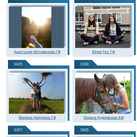
Анастасия Мотовилова ГФ
Юлия Гют ГФ
3425
3338
Марина Никулина ГФ
Лариса Кудрявцева БФ
3357
3685