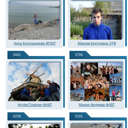
Анна Колпащикова ФПМТ
Максим Бортников ЭТФ
3441
3786
Артём Плаксин ФАВТ
Мария Федяева ФАВТ
4258
3191