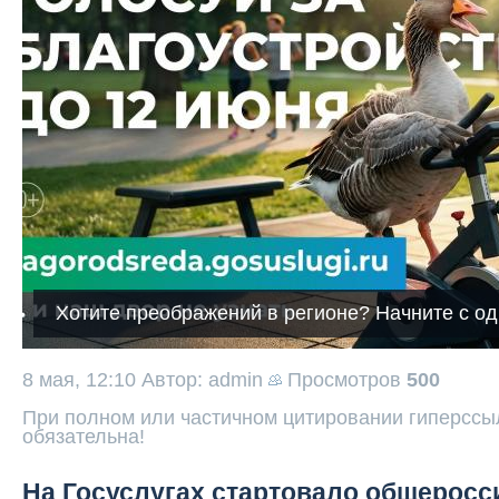
Хотите преображений в регионе? Начните с од
8 мая, 12:10
Автор: admin
Просмотров
500
При полном или частичном цитировании гиперссыл
обязательна!
На Госуслугах стартовало общеросс