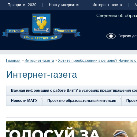
Приоритет 2030
Наш университет
Интернет-газета
А
Сведения об образ
Версия дл
Главная
>
Интернет-газета
>
Хотите преображений в регионе? Начните с 
Интернет-газета
Важная информация о работе ВятГУ в условиях предотвращения к
Новости МАГУ
Проектно-образовательный интенсив
Прое