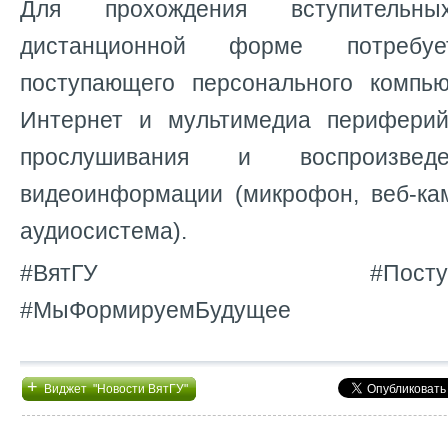
Для прохождения вступитель
дистанционной форме потреб
поступающего персонального компь
Интернет и мультимедиа периферий
прослушивания и воспроизве
видеоинформации (микрофон, веб-ка
аудиосистема).
#ВятГУ #ПоступайПра
#МыФормируемБудущее
+
Виджет "Новости ВятГУ"