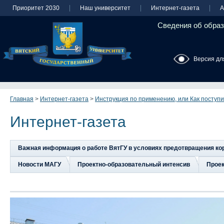
Приоритет 2030
Наш университет
Интернет-газета
А
Сведения об образ
Версия дл
Главная
>
Интернет-газета
>
Инструкция по применению, или Как поступит
Интернет-газета
Важная информация о работе ВятГУ в условиях предотвращения к
Новости МАГУ
Проектно-образовательный интенсив
Прое