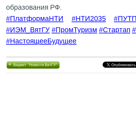
образования РФ.
#ПлатформаНТИ
#НТИ2035
#ПУТ
#ИЭМ_ВятГУ
#ПромТуризм
#Стартап
#НастоящееБудущее
+
Виджет "Новости ВятГУ"