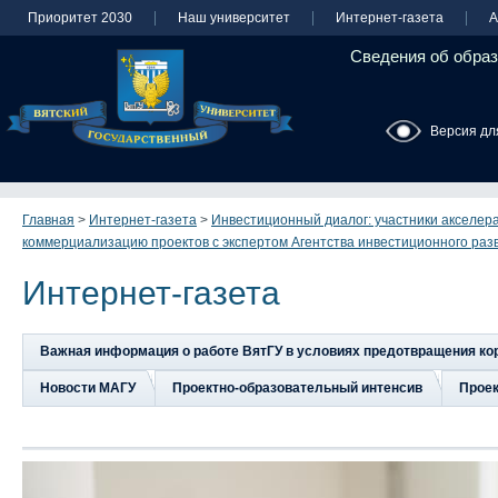
Приоритет 2030
Наш университет
Интернет-газета
А
Сведения об образ
Версия дл
Главная
>
Интернет-газета
>
Инвестиционный диалог: участники акселер
коммерциализацию проектов с экспертом Агентства инвестиционного раз
Интернет-газета
Важная информация о работе ВятГУ в условиях предотвращения к
Новости МАГУ
Проектно-образовательный интенсив
Прое