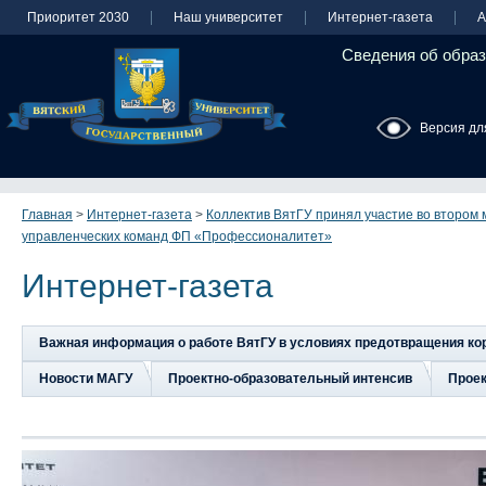
Приоритет 2030
Наш университет
Интернет-газета
А
Сведения об образ
Версия дл
Главная
>
Интернет-газета
>
Коллектив ВятГУ принял участие во втором
управленческих команд ФП «Профессионалитет»
Интернет-газета
Важная информация о работе ВятГУ в условиях предотвращения к
Новости МАГУ
Проектно-образовательный интенсив
Прое