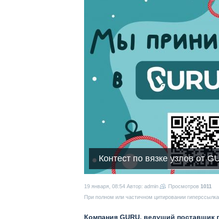
Контест по вязке узлов от G
19 января, 08:54
Автор: admin
Просмотров
1011
При полном или частичном цитировании гиперссылка 
Компания GURU, ведущий поставщик 