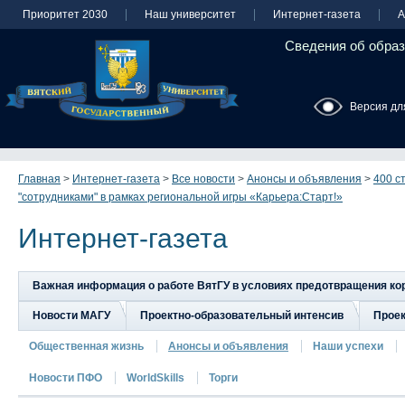
Приоритет 2030
Наш университет
Интернет-газета
А
Сведения об образ
Версия дл
Главная
>
Интернет-газета
>
Все новости
>
Анонсы и объявления
>
400 с
"сотрудниками" в рамках региональной игры «Карьера:Старт!»
Интернет-газета
Важная информация о работе ВятГУ в условиях предотвращения к
Новости МАГУ
Проектно-образовательный интенсив
Прое
Общественная жизнь
Анонсы и объявления
Наши успехи
Новости ПФО
WorldSkills
Торги