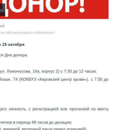
848
на сайт www.vyatsu.ru обязательна!
 19 октября
ся Дни донора.
ул. Ломоносова, 16а, корпус 2) с 7:30 до 12 часов;
ская, 74 (КОКБУЗ «Кировский центр крови»), с 7:30 до
его личность, с регистрацией или пропиской по месту
питков в период 48 часов до донации;
й, жареной, молочной пищи перед донацией).