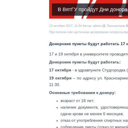
В ВятГУ пройдут Дни донора
13 октября 2017, 11:34
Автор: admin
Просмотров
3
При полном или частичном цитировании гиперссылка 
Донорские пункты будут работать 17 и
17 и 19 октября в университете проводят
Донорские пункты будут работать:
17 октября
- в здравпункте Студгородка (
19 октября
– по адресу ул. Красноармей
11:30.
Основные требования к донору:
возраст от 18 лет;
наличие документа, удостоверяющ
сдачи крови не менее 6 месяцев;
отказ от употребления спиртных на
соблюдение диеты (отказ от жирно