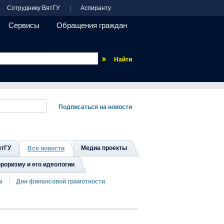
Сотруднику ВятГУ
Аспиранту
Сервисы
Обращения граждан
Везде
ятГУ
Медиа проекты
Все новости
роризму и его идеологии
м
Дни финансовой грамотности