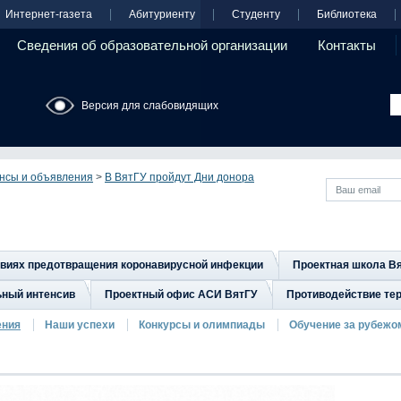
Интернет-газета
Абитуриенту
Студенту
Библиотека
Сведения об образовательной организации
Контакты
Версия для слабовидящих
нсы и объявления
>
В ВятГУ пройдут Дни донора
овиях предотвращения коронавирусной инфекции
Проектная школа В
ьный интенсив
Проектный офис АСИ ВятГУ
Противодействие тер
ения
Наши успехи
Конкурсы и олимпиады
Обучение за рубежо