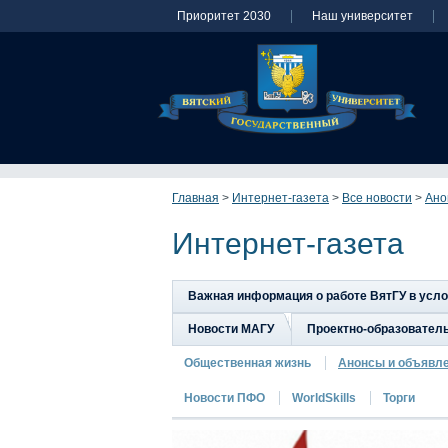
Приоритет 2030
Наш университет
Главная
>
Интернет-газета
>
Все новости
>
Ано
Интернет-газета
Важная информация о работе ВятГУ в усл
Новости МАГУ
Проектно-образовател
Общественная жизнь
Анонсы и объявл
Новости ПФО
WorldSkills
Торги