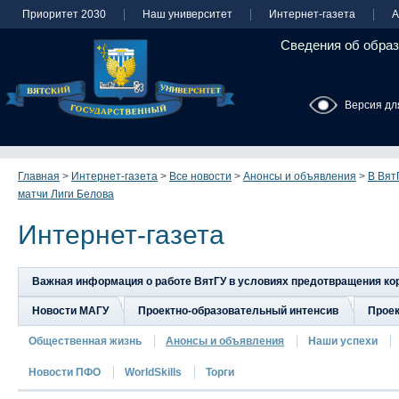
Приоритет 2030
Наш университет
Интернет-газета
А
Сведения об образ
Версия дл
Главная
>
Интернет-газета
>
Все новости
>
Анонсы и объявления
>
В Вят
матчи Лиги Белова
Интернет-газета
Важная информация о работе ВятГУ в условиях предотвращения к
Новости МАГУ
Проектно-образовательный интенсив
Прое
Общественная жизнь
Анонсы и объявления
Наши успехи
Новости ПФО
WorldSkills
Торги