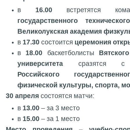
в
16.00
встретятся ко
государственного техническог
Великолукская академия физкул
в
17.30
состоится
церемония откр
в
18.00
баскетболисты
Вятского
университета
сразятся с ба
Российского государственно
физической культуры, спорта, м
30 апреля
состоятся матчи:
в
13.00
– за 3 место
в
15.00
– за 1 место
Место проведения
–
учебно-спо