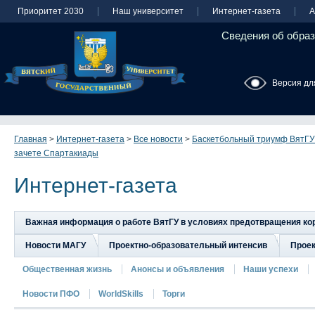
Приоритет 2030
Наш университет
Интернет-газета
А
Сведения об образ
Версия дл
Главная
>
Интернет-газета
>
Все новости
>
Баскетбольный триумф ВятГУ
зачете Спартакиады
Интернет-газета
Важная информация о работе ВятГУ в условиях предотвращения к
Новости МАГУ
Проектно-образовательный интенсив
Прое
Общественная жизнь
Анонсы и объявления
Наши успехи
Новости ПФО
WorldSkills
Торги