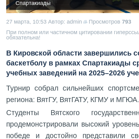
Спартакиады
27 марта, 10:53
Автор: admin
Просмотров
793
При полном или частичном цитировании гиперссыл
обязательна!
В Кировской области завершились с
баскетболу в рамках Спартакиады 
учебных заведений на 2025–2026 уч
Турнир собрал сильнейших спортсм
региона: ВятГУ, ВятГАТУ, КГМУ и МГЮА.
Студенты Вятского государствен
продемонстрировали высокий уровень
победе и достойно представили св