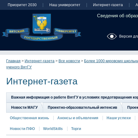
Приоритет 2030
Наш университет
Интернет-газета
А
Сведения об образ
Версия дл
Главная
>
Интернет-газета
>
Все новости
>
Более 1000 кировских школьни
ученого ВятГУ
Интернет-газета
Важная информация о работе ВятГУ в условиях предотвращения к
Новости МАГУ
Проектно-образовательный интенсив
Прое
Общественная жизнь
Анонсы и объявления
Наши успехи
Новости ПФО
WorldSkills
Торги