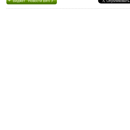
+
Виджет "Новости ВятГУ"