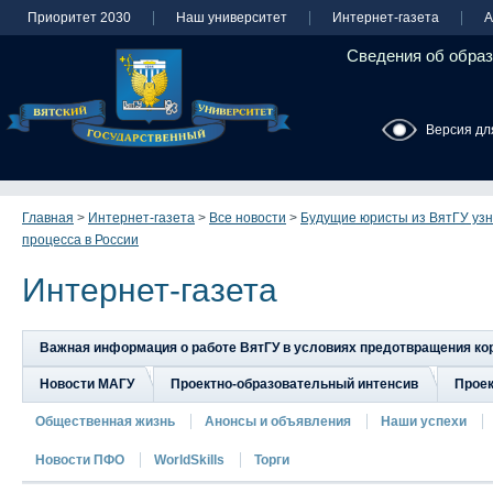
Приоритет 2030
Наш университет
Интернет-газета
А
Сведения об образ
Версия дл
Главная
>
Интернет-газета
>
Все новости
>
Будущие юристы из ВятГУ узн
процесса в России
Интернет-газета
Важная информация о работе ВятГУ в условиях предотвращения к
Новости МАГУ
Проектно-образовательный интенсив
Прое
Общественная жизнь
Анонсы и объявления
Наши успехи
Новости ПФО
WorldSkills
Торги