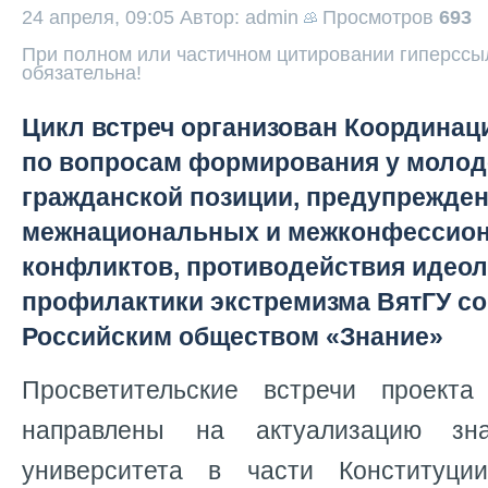
24 апреля, 09:05
Автор: admin
Просмотров
693
При полном или частичном цитировании гиперссыл
обязательна!
Цикл встреч организован Координа
по вопросам формирования у молод
гражданской позиции, предупрежде
межнациональных и межконфессио
конфликтов, противодействия идеол
профилактики экстремизма ВятГУ со
Российским обществом «Знание»
Просветительские встречи проекта
направлены на актуализацию зн
университета в части Конституц