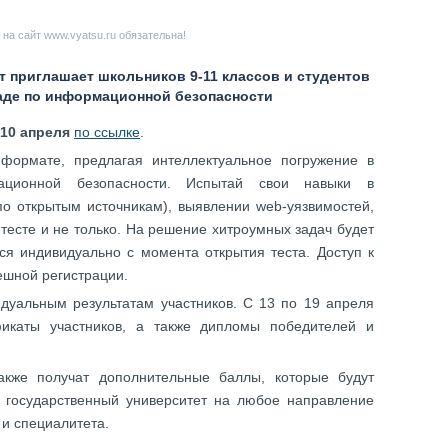
на сайт www.vyatsu.ru обязательна!
 приглашает школьников 9-11 классов и студентов
аде по информационной безопасности
 10 апреля
по ссылке
.
формате, предлагая интеллектуальное погружение в
ационной безопасности. Испытай свои навыки в
по открытым источникам), выявлении web-уязвимостей,
тесте и не только. На решение хитроумных задач будет
тся индивидуально с момента открытия теста. Доступ к
ешной регистрации.
дуальным результатам участников. С 13 по 19 апреля
фикаты участников, а также дипломы победителей и
акже получат дополнительные баллы, которые будут
й государственный университет на любое направление
 и специалитета.