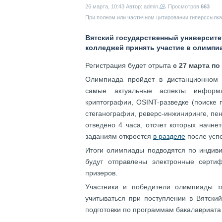
26 марта, 10:43
Автор: admin
Просмотров
663
При полном или частичном цитировании гиперссылка 
Вятский государственный университет
колледжей принять участие в олимпи
Регистрация будет отрыта
с 27 марта по
Олимпиада пройдет в дистанционном 
самые актуальные аспекты информ
криптографии, OSINT-разведке (поиске 
стеганографии, реверс-инжиниринге, пен
отведено 4 часа, отсчет которых начне
заданиям откроется
в разделе
после усп
Итоги олимпиады подводятся по индиви
будут отправлены электронные серти
призеров.
Участники и победители олимпиады т
учитываться при поступлении в Вятски
подготовки по программам бакалавриата