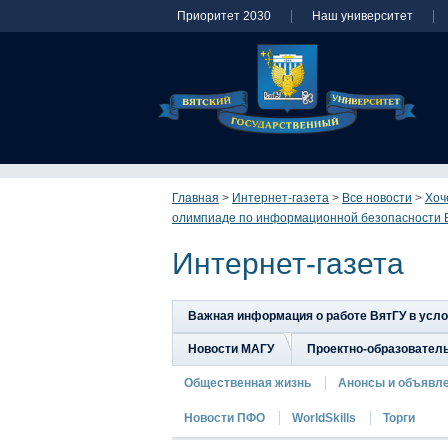
Приоритет 2030
Наш университет
Главная
>
Интернет-газета
>
Все новости
>
Хоч
олимпиаде по информационной безопасности 
Интернет-газета
Важная информация о работе ВятГУ в усл
Новости МАГУ
Проектно-образовател
Общественная жизнь
Анонсы и объявл
Новости ПФО
WorldSkills
Торги