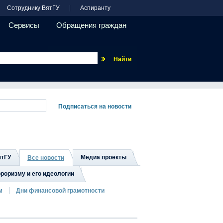
Сотруднику ВятГУ
Аспиранту
Сервисы
Обращения граждан
Везде
ятГУ
Медиа проекты
Все новости
роризму и его идеологии
м
Дни финансовой грамотности