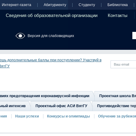
Интернет-газета
Абитуриенту
Студенту
Библиотека
Сведения об образовательной организации
Контакты
Версия для слабовидящих
ешь дополнительные баллы при поступлении? Участвуй в
ВятГУ
овиях предотвращения коронавирусной инфекции
Проектная школа В
ьный интенсив
Проектный офис АСИ ВятГУ
Противодействие тер
ения
Наши успехи
Конкурсы и олимпиады
Обучение за рубежо