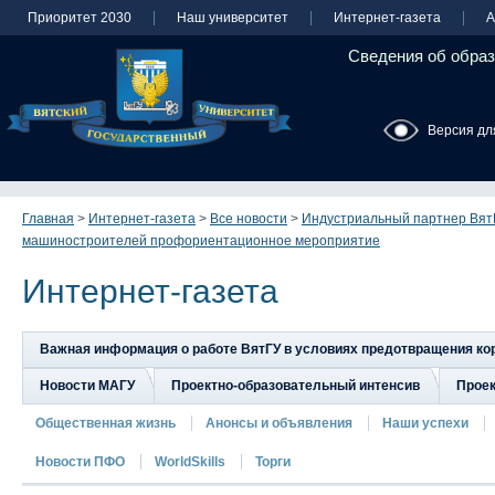
Приоритет 2030
Наш университет
Интернет-газета
А
Сведения об образ
Версия дл
Главная
>
Интернет-газета
>
Все новости
>
Индустриальный партнер Вят
машиностроителей профориентационное мероприятие
Интернет-газета
Важная информация о работе ВятГУ в условиях предотвращения к
Новости МАГУ
Проектно-образовательный интенсив
Прое
Общественная жизнь
Анонсы и объявления
Наши успехи
Новости ПФО
WorldSkills
Торги