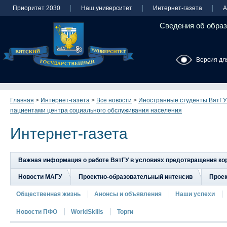
Приоритет 2030
Наш университет
Интернет-газета
А
Сведения об образ
Версия дл
Главная
>
Интернет-газета
>
Все новости
>
Иностранные студенты ВятГУ 
пациентами центра социального обслуживания населения
Интернет-газета
Важная информация о работе ВятГУ в условиях предотвращения к
Новости МАГУ
Проектно-образовательный интенсив
Прое
Общественная жизнь
Анонсы и объявления
Наши успехи
Новости ПФО
WorldSkills
Торги