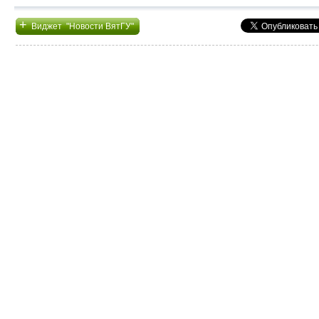
+
Виджет "Новости ВятГУ"