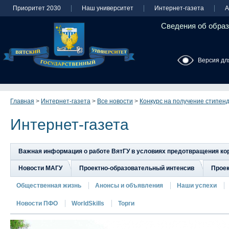
Приоритет 2030
Наш университет
Интернет-газета
А
Сведения об образ
Версия дл
Главная
>
Интернет-газета
>
Все новости
>
Конкурс на получение стипенд
Интернет-газета
Важная информация о работе ВятГУ в условиях предотвращения к
Новости МАГУ
Проектно-образовательный интенсив
Прое
Общественная жизнь
Анонсы и объявления
Наши успехи
Новости ПФО
WorldSkills
Торги