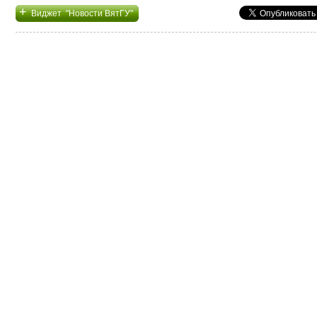
+
Виджет "Новости ВятГУ"