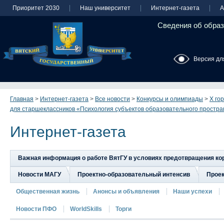
Приоритет 2030
Наш университет
Интернет-газета
А
Сведения об образ
Версия дл
Главная
>
Интернет-газета
>
Все новости
>
Конкурсы и олимпиады
>
Х го
для старшеклассников «Психология субъектов образовательного простра
Интернет-газета
Важная информация о работе ВятГУ в условиях предотвращения к
Новости МАГУ
Проектно-образовательный интенсив
Прое
Общественная жизнь
Анонсы и объявления
Наши успехи
Новости ПФО
WorldSkills
Торги