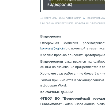
видеоролик)
16 марта 2017, 16:56
Автор: admin
Просмотров
36
При полном или частичном цитировании гиперссылка 
Видеоролик
Отборочная комиссия рассматрив
konkurs@vgik.info
с пометкой в теме пис
К заявке просьба приложить фотографию 
Видеоролики
закачиваются на файлоо
ссылка на скачивание прикрепляется в те
Хронометраж работы
- не более 3 мину
Заявки принимаются в отсканированном
в формате Word.
Контактные данные
ФГБОУ ВО "Всероссийский государ
Герасимова"
- Хлебникова Жанна Руслан