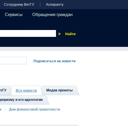
Сотруднику ВятГУ
Аспиранту
Сервисы
Обращения граждан
Везде
ятГУ
Медиа проекты
Все новости
роризму и его идеологии
м
Дни финансовой грамотности