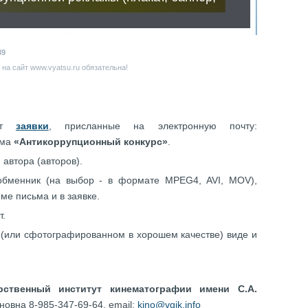
39
на сайт www.vyatsu.ru обязательна!
ает
заявки
, присланные на электронную почту:
ьма
«Антикоррупционный конкурс»
.
автора (авторов).
бменник (на выбор - в формате MPEG4, AVI, MOV),
ме письма и в заявке.
т.
 (или сфотографированном в хорошем качестве) виде и
ственный институт кинематографии имени С.А.
овна 8-985-347-69-64, email:
kino@vgik.info