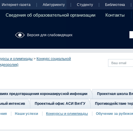
Интернет-газета
Абитуриенту
Студенту
Библиотека
Сведения об образовательной организации
Контакты
Версия для слабовидящих
курсы и олимпиады
>
Конкурс социальной
идеоролик)
овиях предотвращения коронавирусной инфекции
Проектная школа В
ьный интенсив
Проектный офис АСИ ВятГУ
Противодействие тер
ения
Наши успехи
Конкурсы и олимпиады
Обучение за рубежо