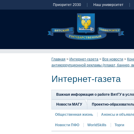
Приоритет 2030
Наш университет
Главная
>
Интернет-газета
>
Все новости
>
Кон
антикоррупционной рекламы (плакат, баннер, в
Интернет-газета
Важная информация о работе ВятГУ в усл
Новости МАГУ
Проектно-образовател
Общественная жизнь
Анонсы и объявл
Новости ПФО
WorldSkills
Торги