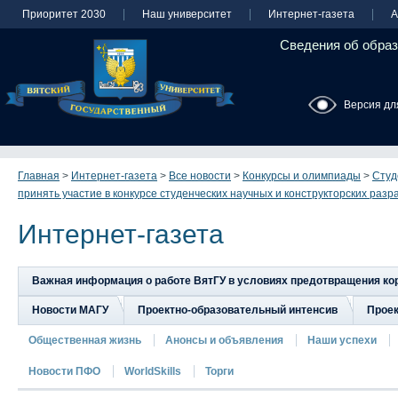
Приоритет 2030
Наш университет
Интернет-газета
А
Сведения об образ
Версия дл
Главная
>
Интернет-газета
>
Все новости
>
Конкурсы и олимпиады
>
Студ
принять участие в конкурсе студенческих научных и конструкторских разр
Интернет-газета
Важная информация о работе ВятГУ в условиях предотвращения к
Новости МАГУ
Проектно-образовательный интенсив
Прое
Общественная жизнь
Анонсы и объявления
Наши успехи
Новости ПФО
WorldSkills
Торги