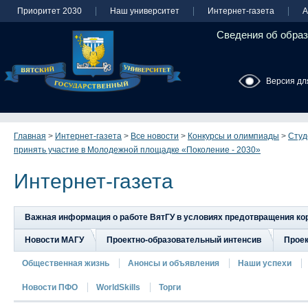
Приоритет 2030
Наш университет
Интернет-газета
А
Сведения об образ
Версия дл
Главная
>
Интернет-газета
>
Все новости
>
Конкурсы и олимпиады
>
Студ
принять участие в Молодежной площадке «Поколение - 2030»
Интернет-газета
Важная информация о работе ВятГУ в условиях предотвращения к
Новости МАГУ
Проектно-образовательный интенсив
Прое
Общественная жизнь
Анонсы и объявления
Наши успехи
Новости ПФО
WorldSkills
Торги