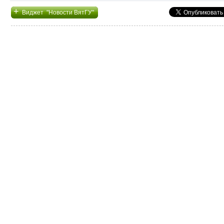
+
Виджет "Новости ВятГУ"