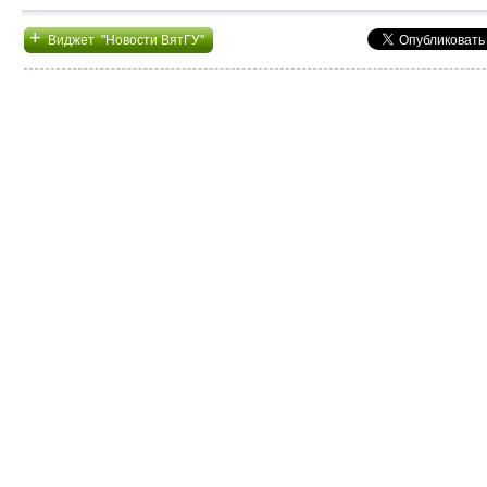
+
Виджет "Новости ВятГУ"