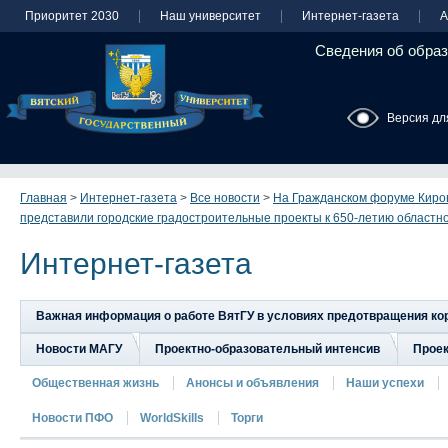
Приоритет 2030
Наш университет
Интернет-газета
А
Сведения об образ
Версия дл
Главная
>
Интернет-газета
>
Все новости
>
На Гражданском форуме Киров
представили городские градостроительные проекты к 650-летию областн
Интернет-газета
Важная информация о работе ВятГУ в условиях предотвращения к
Новости МАГУ
Проектно-образовательный интенсив
Прое
Общественная жизнь
Анонсы и объявления
Наши успехи
Новости ПФО
WorldSkills
Торги