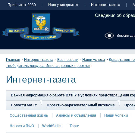
Приоритет 2030
Наш университет
Интернет-газета
А
Сведения об образ
Версия дл
Главная
>
Интернет-газета
>
Все новости
>
Наши успехи
>
Департамент э
- победитель конкурса Инновационных проектов
Интернет-газета
Важная информация о работе ВятГУ в условиях предотвращения к
Новости МАГУ
Проектно-образовательный интенсив
Прое
Общественная жизнь
Анонсы и объявления
Наши успехи
Новости ПФО
WorldSkills
Торги