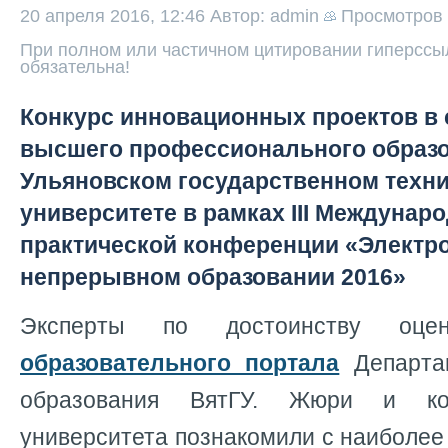
20 апреля 2016, 12:46
Автор: admin
Просмотров
При полном или частичном цитировании гиперссыл
обязательна!
Конкурс инновационных проектов в 
высшего профессионального образо
Ульяновском государственном техн
университете в рамках III Междунар
практической конференции «Электро
непрерывном образовании 2016»
Эксперты по достоинству оцен
образовательного портала
Департам
образования ВятГУ. Жюри и ко
университета познакомили с наиболе