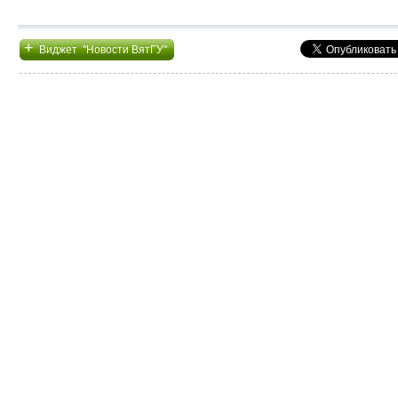
+
Виджет "Новости ВятГУ"