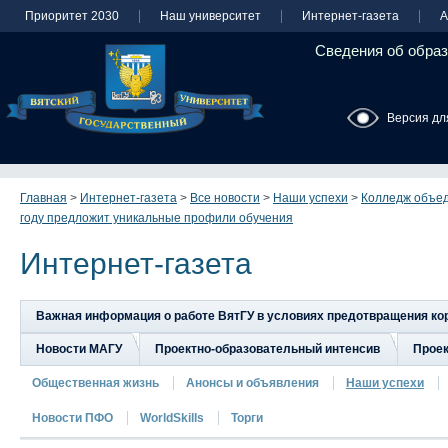
Приоритет 2030
Наш университет
Интернет-газета
А
Сведения об образ
Версия дл
Главная
>
Интернет-газета
>
Все новости
>
Наши успехи
>
Колледж объед
году предложит уникальные профили обучения
Интернет-газета
Важная информация о работе ВятГУ в условиях предотвращения к
Новости МАГУ
Проектно-образовательный интенсив
Прое
Общественная жизнь
Анонсы и объявления
Наши успехи
Новости ПФО
WorldSkills
Торги