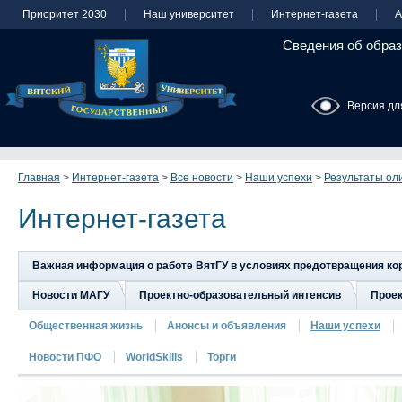
Приоритет 2030
Наш университет
Интернет-газета
А
Сведения об образ
Версия дл
Главная
>
Интернет-газета
>
Все новости
>
Наши успехи
>
Результаты ол
Интернет-газета
Важная информация о работе ВятГУ в условиях предотвращения к
Новости МАГУ
Проектно-образовательный интенсив
Прое
Общественная жизнь
Анонсы и объявления
Наши успехи
Новости ПФО
WorldSkills
Торги