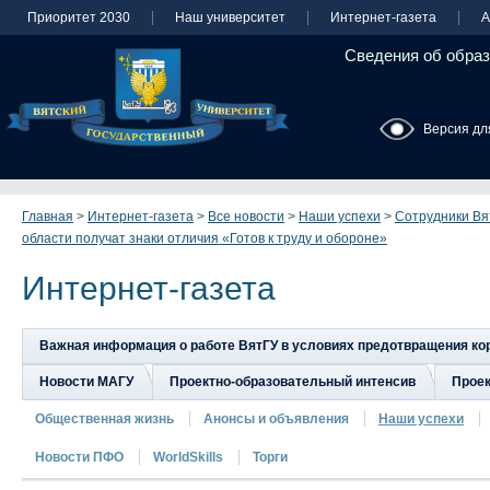
Приоритет 2030
Наш университет
Интернет-газета
А
Сведения об образ
Версия дл
Главная
>
Интернет-газета
>
Все новости
>
Наши успехи
>
Сотрудники Вя
области получат знаки отличия «Готов к труду и обороне»
Интернет-газета
Важная информация о работе ВятГУ в условиях предотвращения к
Новости МАГУ
Проектно-образовательный интенсив
Прое
Общественная жизнь
Анонсы и объявления
Наши успехи
Новости ПФО
WorldSkills
Торги