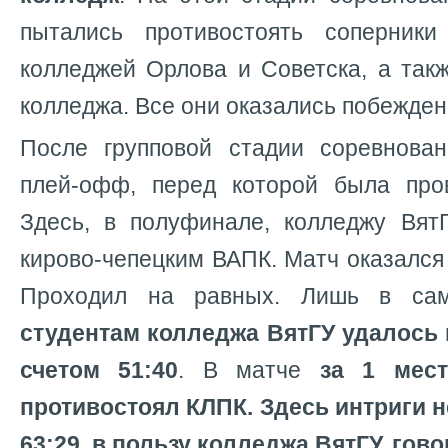
пытались противостоять соперники
колледжей Орлова и Советска, а так
колледжа. Все они оказались побежде
После групповой стадии соревнова
плей-офф, перед которой была про
Здесь, в полуфинале, колледжу Вят
кирово-чепецким ВАПК. Матч оказалс
Проходил на равных. Лишь в сам
студентам колледжа ВятГУ удалось
счетом 51:40
. В матче
за 1 мес
противостоял КЛПК. Здесь интриги н
63:29, в пользу колледжа ВятГУ, гово