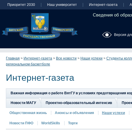
Приоритет 2030
Наш университет
Интернет-газета
А
Сведения об образ
Версия дл
Главная
>
Интернет-газета
>
Все новости
>
Наши успехи
>
Студенты колл
региональном баскетболе
Интернет-газета
Важная информация о работе ВятГУ в условиях предотвращения к
Новости МАГУ
Проектно-образовательный интенсив
Прое
Общественная жизнь
Анонсы и объявления
Наши успехи
Новости ПФО
WorldSkills
Торги