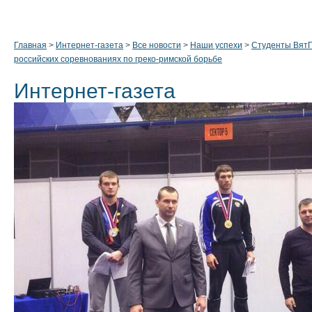
Главная
>
Интернет-газета
>
Все новости
>
Наши успехи
>
Студенты ВятГ
российских соревнованиях по греко-римской борьбе
Интернет-газета