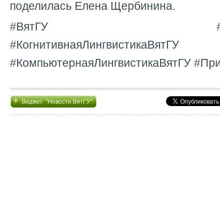
поделилась Елена Щербинина.
#ВятГУ #Магистра
#КогнитивнаяЛингвистикаВятГУ
#КомпьютернаяЛингвистикаВятГУ #Пр
+
Виджет "Новости ВятГУ"