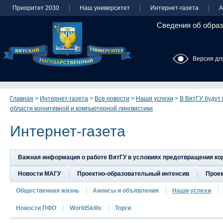
Приоритет 2030
Наш университет
Интернет-газета
А
Сведения об образ
Версия дл
Главная
>
Интернет-газета
>
Все новости
>
Наши успехи
>
В ВятГУ будут 
области когнитивной и компьютерной лингвистики
Интернет-газета
Важная информация о работе ВятГУ в условиях предотвращения к
Новости МАГУ
Проектно-образовательный интенсив
Прое
Общественная жизнь
Анонсы и объявления
Наши успехи
Новости ПФО
WorldSkills
Торги