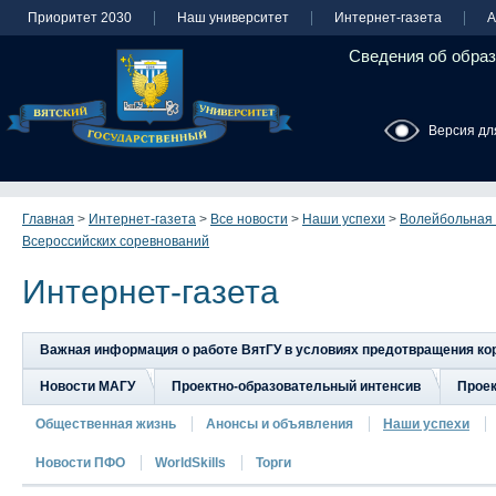
Приоритет 2030
Наш университет
Интернет-газета
А
Сведения об образ
Версия дл
Главная
>
Интернет-газета
>
Все новости
>
Наши успехи
>
Волейбольная 
Всероссийских соревнований
Интернет-газета
Важная информация о работе ВятГУ в условиях предотвращения к
Новости МАГУ
Проектно-образовательный интенсив
Прое
Общественная жизнь
Анонсы и объявления
Наши успехи
Новости ПФО
WorldSkills
Торги