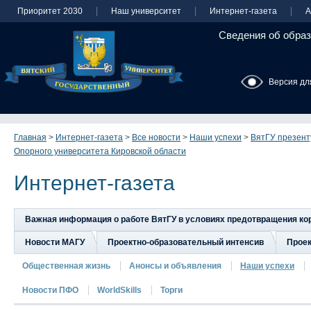
Приоритет 2030
Наш университет
Интернет-газета
А
Сведения об образ
Версия дл
Главная
>
Интернет-газета
>
Все новости
>
Наши успехи
>
ВятГУ презент
Опорного университета Кировской области
Интернет-газета
Важная информация о работе ВятГУ в условиях предотвращения к
Новости МАГУ
Проектно-образовательный интенсив
Прое
Общественная жизнь
Анонсы и объявления
Наши успехи
Новости ПФО
WorldSkills
Торги