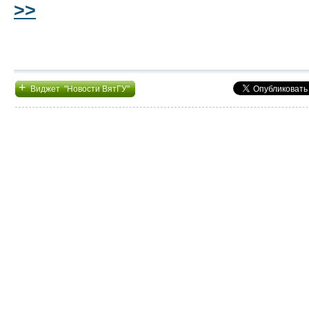
>>
+
Виджет "Новости ВятГУ"