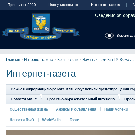
Приоритет 2030
Наш университет
Интернет-газета
А
Сведения об образ
Версия дл
Главная
>
Интернет-газета
>
Все новости
>
Научный полк ВятГУ: Фома Да
Интернет-газета
Важная информация о работе ВятГУ в условиях предотвращения к
Новости МАГУ
Проектно-образовательный интенсив
Прое
Общественная жизнь
Анонсы и объявления
Наши успехи
Новости ПФО
WorldSkills
Торги