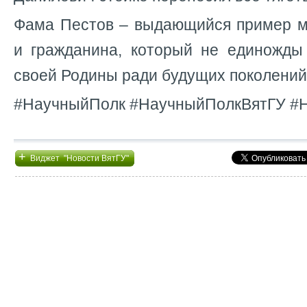
Фама Пестов – выдающийся пример м
и гражданина, который не единожды
своей Родины ради будущих поколений
#НаучныйПолк #НаучныйПолкВятГУ #
+
Виджет "Новости ВятГУ"