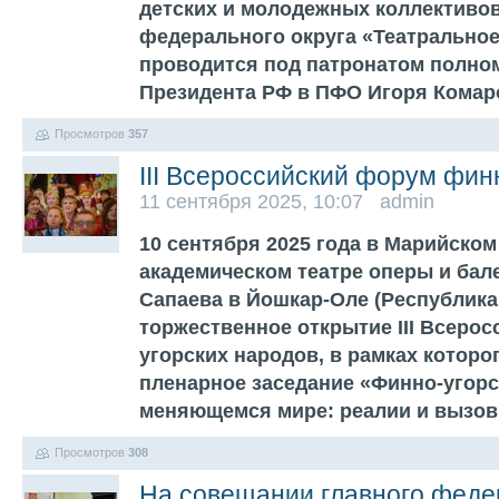
детских и молодежных коллективо
федерального округа «Театрально
проводится под патронатом полно
Президента РФ в ПФО Игоря Кома
Просмотров
357
III Всероссийский форум фин
11 сентября 2025, 10:07 admin
10 сентября 2025 года в Марийско
академическом театре оперы и бал
Сапаева в Йошкар-Оле (Республик
торжественное открытие III Всеро
угорских народов, в рамках которо
пленарное заседание «Финно-угор
меняющемся мире: реалии и вызо
Просмотров
308
На совещании главного феде