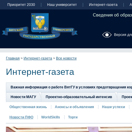
Приоритет 2030
Наш университет
Интернет-газета
А
Сведения об образ
Версия дл
Главная
>
Интернет-газета
>
Все новости
Интернет-газета
Важная информация о работе ВятГУ в условиях предотвращения к
Новости МАГУ
Проектно-образовательный интенсив
Прое
Общественная жизнь
Анонсы и объявления
Наши успехи
Новости ПФО
WorldSkills
Торги