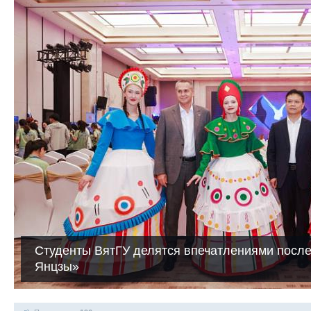
Студенты ВятГУ делятся впечатлениями посл
Янцзы»