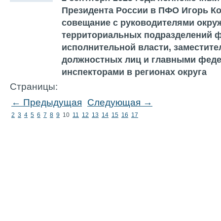
Президента России в ПФО Игорь К
совещание с руководителями окру
территориальных подразделений 
исполнительной власти, заместит
должностных лиц и главными фед
инспекторами в регионах округа
Страницы:
← Предыдущая
Следующая →
2
3
4
5
6
7
8
9
10
11
12
13
14
15
16
17