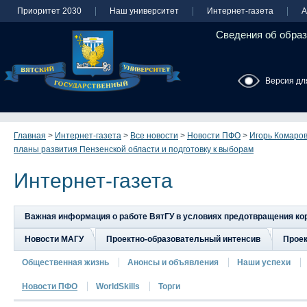
Приоритет 2030
Наш университет
Интернет-газета
А
Сведения об образ
Версия дл
Главная
>
Интернет-газета
>
Все новости
>
Новости ПФО
>
Игорь Комаров
планы развития Пензенской области и подготовку к выборам
Интернет-газета
Важная информация о работе ВятГУ в условиях предотвращения к
Новости МАГУ
Проектно-образовательный интенсив
Прое
Общественная жизнь
Анонсы и объявления
Наши успехи
Новости ПФО
WorldSkills
Торги