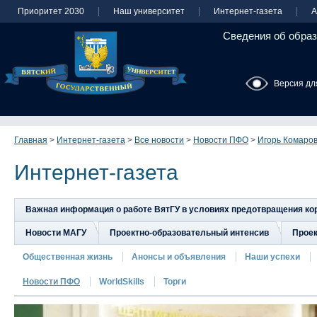
Приоритет 2030
Наш университет
Интернет-газета
А
Сведения об образ
Версия дл
Главная
>
Интернет-газета
>
Все новости
>
Новости ПФО
>
Игорь Комаров
Интернет-газета
Важная информация о работе ВятГУ в условиях предотвращения к
Новости МАГУ
Проектно-образовательный интенсив
Прое
Общественная жизнь
Анонсы и объявления
Наши успехи
Новости ПФО
WorldSkills
Торги