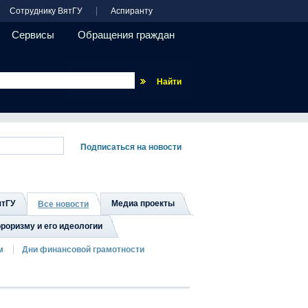
Сотруднику ВятГУ
Аспиранту
Сервисы
Обращения граждан
Везде
ятГУ
Медиа проекты
Все новости
роризму и его идеологии
м
Дни финансовой грамотности