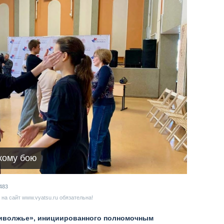
кому бою
483
на сайт www.vyatsu.ru обязательна!
риволжье», инициированного полномочным