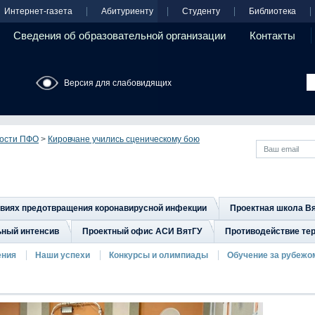
Интернет-газета
Абитуриенту
Студенту
Библиотека
Сведения об образовательной организации
Контакты
Версия для слабовидящих
ости ПФО
>
Кировчане учились сценическому бою
овиях предотвращения коронавирусной инфекции
Проектная школа В
ьный интенсив
Проектный офис АСИ ВятГУ
Противодействие тер
ения
Наши успехи
Конкурсы и олимпиады
Обучение за рубежо