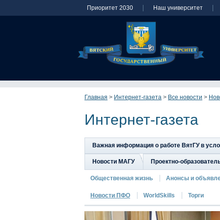
Приоритет 2030
Наш университет
Главная
>
Интернет-газета
>
Все новости
>
Нов
Интернет-газета
Важная информация о работе ВятГУ в усл
Новости МАГУ
Проектно-образовател
Общественная жизнь
Анонсы и объявл
Новости ПФО
WorldSkills
Торги