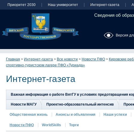
Приоритет 2030
Наш университет
Интернет-газета
А
Сведения об образ
Версия дл
Главная
>
Интернет-газета
>
Все новости
>
Новости ПФО
>
Кировские реб
спортивно-туристском лагере ПФО «Туриада»
Интернет-газета
Важная информация о работе ВятГУ в условиях предотвращения к
Новости МАГУ
Проектно-образовательный интенсив
Прое
Общественная жизнь
Анонсы и объявления
Наши успехи
Новости ПФО
WorldSkills
Торги