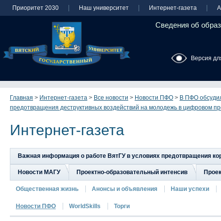
Приоритет 2030
Наш университет
Интернет-газета
А
Сведения об образ
Версия дл
Главная
>
Интернет-газета
>
Все новости
>
Новости ПФО
>
В ПФО обсуди
предотвращения деструктивных воздействий на молодежь в цифровом пр
Интернет-газета
Важная информация о работе ВятГУ в условиях предотвращения к
Новости МАГУ
Проектно-образовательный интенсив
Прое
Общественная жизнь
Анонсы и объявления
Наши успехи
Новости ПФО
WorldSkills
Торги