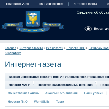
Приоритет 2030
Наш университет
Интернет-газета
А
Сведения об образ
Версия дл
Главная
>
Интернет-газета
>
Все новости
>
Новости ПФО
>
В Вятских Пол
библиотеку
Интернет-газета
Важная информация о работе ВятГУ в условиях предотвращения к
Новости МАГУ
Проектно-образовательный интенсив
Прое
Общественная жизнь
Анонсы и объявления
Наши успехи
Новости ПФО
WorldSkills
Торги