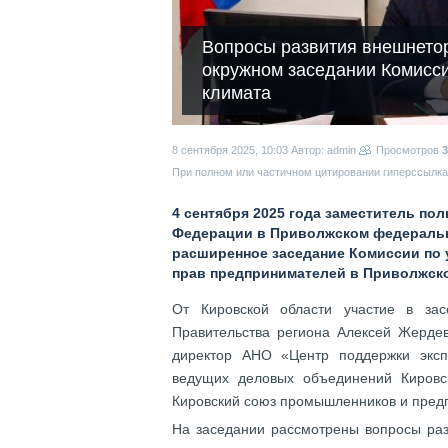
Вопросы развития внешнетор
окружном заседании Комисс
климата
8 сентября 2025, 10:03
Автор: admin
Просмотров
3
При полном или частичном цитировании гиперссылка 
4 сентября 2025 года заместитель по
Федерации в Приволжском федеральн
расширенное заседание Комиссии по 
прав предпринимателей в Приволжск
От Кировской области участие в за
Правительства региона Алексей Жердев
директор АНО «Центр поддержки эксп
ведущих деловых объединений Киров
Кировский союз промышленников и пред
На заседании рассмотрены вопросы раз