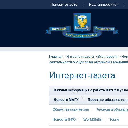
Приоритет 2030
Наш университет
Главная
>
Интернет-газета
>
Все новости
>
Нов
деятельности обсудили на окружном заседании
Интернет-газета
Важная информация о работе ВятГУ в усл
Новости МАГУ
Проектно-образовател
Общественная жизнь
Анонсы и объявл
Новости ПФО
WorldSkills
Торги