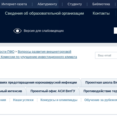
Интернет-газета
Абитуриенту
Студенту
Библиотека
Сведения об образовательной организации
Контакты
Версия для слабовидящих
ости ПФО
>
Вопросы развития внешнеторговой
 Комиссии по улучшению инвестиционного климата
овиях предотвращения коронавирусной инфекции
Проектная школа В
ьный интенсив
Проектный офис АСИ ВятГУ
Противодействие тер
ения
Наши успехи
Конкурсы и олимпиады
Обучение за рубежо