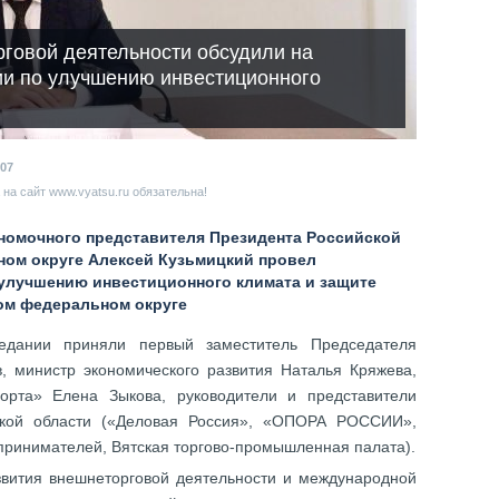
говой деятельности обсудили на
ии по улучшению инвестиционного
07
на сайт www.vyatsu.ru обязательна!
лномочного представителя Президента Российской
ом округе Алексей Кузьмицкий провел
улучшению инвестиционного климата и защите
ом федеральном округе
седании приняли первый заместитель Председателя
, министр экономического развития Наталья Кряжева,
орта» Елена Зыкова, руководители и представители
ской области («Деловая Россия», «ОПОРА РОССИИ»,
принимателей, Вятская торгово-промышленная палата).
вития внешнеторговой деятельности и международной