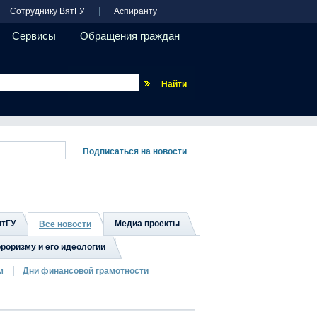
Сотруднику ВятГУ
Аспиранту
Сервисы
Обращения граждан
Везде
ятГУ
Медиа проекты
Все новости
роризму и его идеологии
м
Дни финансовой грамотности