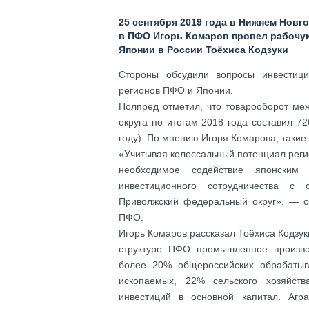
25 сентября 2019 года в Нижнем Нов
в ПФО Игорь Комаров провел рабочу
Японии в России Тоёхиса Кодзуки
Стороны обсудили вопросы инвестици
регионов ПФО и Японии.
Полпред отметил, что товарооборот ме
округа по итогам 2018 года составил 7
году). По мнению Игоря Комарова, такие
«Учитывая колоссальный потенциал реги
необходимое содействие японским 
инвестиционного сотрудничества с
Приволжский федеральный округ», — о
ПФО.
Игорь Комаров рассказал Тоёхиса Кодзуки
структуре ПФО промышленное произво
более 20% общероссийских обрабаты
ископаемых, 22% сельского хозяйст
инвестиций в основной капитал. Агр