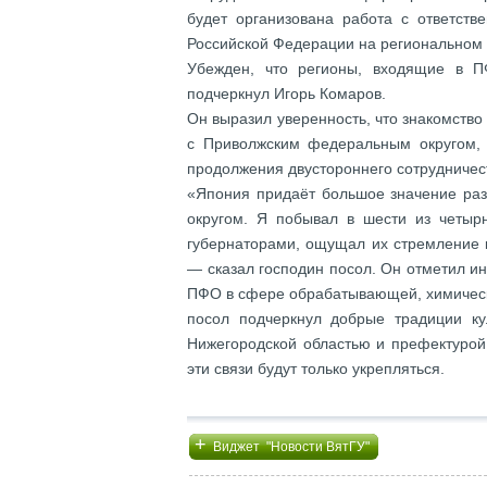
будет организована работа с ответств
Российской Федерации на региональном
Убежден, что регионы, входящие в П
подчеркнул Игорь Комаров.
Он выразил уверенность, что знакомств
с Приволжским федеральным округом, 
продолжения двустороннего сотрудничес
«Япония придаёт большое значение ра
округом. Я побывал в шести из четырн
губернаторами, ощущал их стремление 
— сказал господин посол. Он отметил и
ПФО в сфере обрабатывающей, химическ
посол подчеркнул добрые традиции ку
Нижегородской областью и префектурой
эти связи будут только укрепляться.
+
Виджет "Новости ВятГУ"