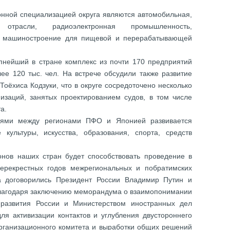
онной специализацией округа являются автомобильная,
я отрасли, радиоэлектронная промышленность,
е, машиностроение для пищевой и перерабатывающей
упнейший в стране комплекс из почти 170 предприятий
лее 120 тыс. чел. На встрече обсудили также развитие
Тоёхиса Кодзуки, что в округе сосредоточено несколько
низаций, занятых проектированием судов, в том числе
а.
язями между регионами ПФО и Японией развивается
культуры, искусства, образования, спорта, средств
нов наших стран будет способствовать проведение в
ерекрестных годов межрегиональных и побратимских
а договорились Президент России Владимир Путин и
лагодаря заключению меморандума о взаимопонимании
 развития России и Министерством иностранных дел
ля активизации контактов и углубления двустороннего
рганизационного комитета и выработки общих решений