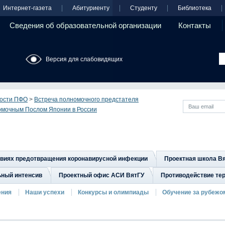
Интернет-газета
Абитуриенту
Студенту
Библиотека
Сведения об образовательной организации
Контакты
Версия для слабовидящих
ости ПФО
>
Встреча полномочного предстателя
омочным Послом Японии в России
овиях предотвращения коронавирусной инфекции
Проектная школа В
ьный интенсив
Проектный офис АСИ ВятГУ
Противодействие тер
ения
Наши успехи
Конкурсы и олимпиады
Обучение за рубежо