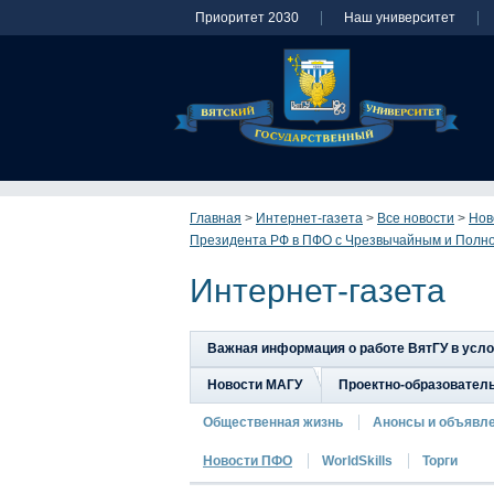
Приоритет 2030
Наш университет
Главная
>
Интернет-газета
>
Все новости
>
Нов
Президента РФ в ПФО с Чрезвычайным и Полн
Интернет-газета
Важная информация о работе ВятГУ в усл
Новости МАГУ
Проектно-образовател
Общественная жизнь
Анонсы и объявл
Новости ПФО
WorldSkills
Торги