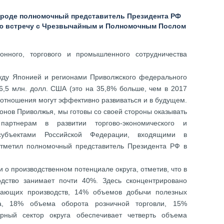
городе полномочный представитель Президента РФ
ю встречу с Чрезвычайным и Полномочным Послом
онного, торгового и промышленного сотрудничества
жду Японией и регионами Приволжского федерального
26,5 млн. долл. США (это на 35,8% больше, чем в 2017
 отношения могут эффективно развиваться и в будущем.
онов Приволжья, мы готовы со своей стороны оказывать
партнерам в развитии торгово-экономического и
 субъектами Российской Федерации, входящими в
тметил полномочный представитель Президента РФ в
 о производственном потенциале округа, отметив, что в
дство занимает почти 40%. Здесь сконцентрировано
вающих производств, 14% объемов добычи полезных
ва, 18% объема оборота розничной торговли, 15%
арный сектор округа обеспечивает четверть объема