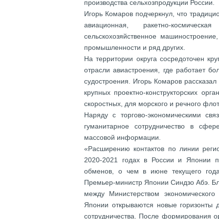
производства сельхозпродукции России.
Игорь Комаров подчеркнул, что традици
авиационная, ракетно-космическа
сельскохозяйственное машиностроени
промышленности и ряд других.
На территории округа сосредоточен кр
отрасли авиастроения, где работает бо
судостроения. Игорь Комаров рассказал 
крупных проектно-конструкторских орга
скоростных, для морского и речного флот
Наряду с торгово-экономическими св
гуманитарное сотрудничество в сфере 
массовой информации.
«Расширению контактов по линии регио
2020-2021 годах в России и Японии п
обменов, о чем в июне текущего год
Премьер-министр Японии Синдзо Абэ. Б
между Министерством экономического
Японии открываются новые горизонты д
сотрудничества. После формирования о