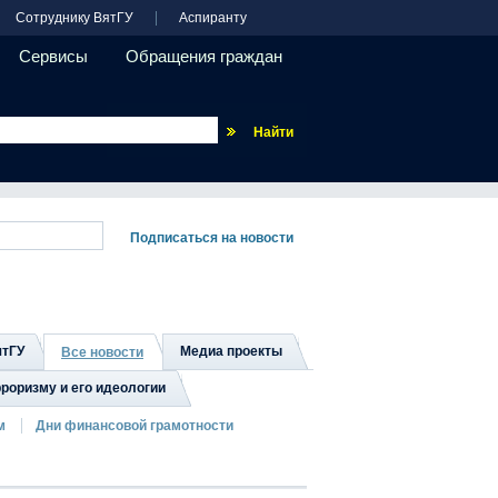
Сотруднику ВятГУ
Аспиранту
Сервисы
Обращения граждан
Везде
ятГУ
Медиа проекты
Все новости
роризму и его идеологии
м
Дни финансовой грамотности