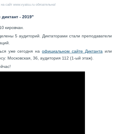
на сайт www.vyatsu.ru обязательна!
диктант - 2019"
10 кировчан.
делены 5 аудиторий. Диктаторами стали преподаватели
аций.
ться уже сегодня на
официальном сайте Диктанта
или
су: Московская, 36, аудитория 112 (1-ый этаж).
ейчас!