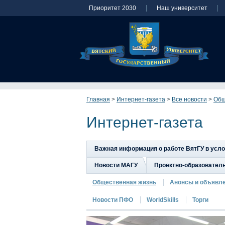
Приоритет 2030
Наш университет
Главная
>
Интернет-газета
>
Все новости
>
Общ
Интернет-газета
Важная информация о работе ВятГУ в усл
Новости МАГУ
Проектно-образовател
Общественная жизнь
Анонсы и объявл
Новости ПФО
WorldSkills
Торги