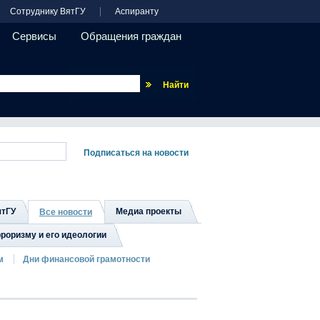
Сотруднику ВятГУ
Аспиранту
Сервисы
Обращения граждан
Везде
ятГУ
Медиа проекты
Все новости
роризму и его идеологии
м
Дни финансовой грамотности