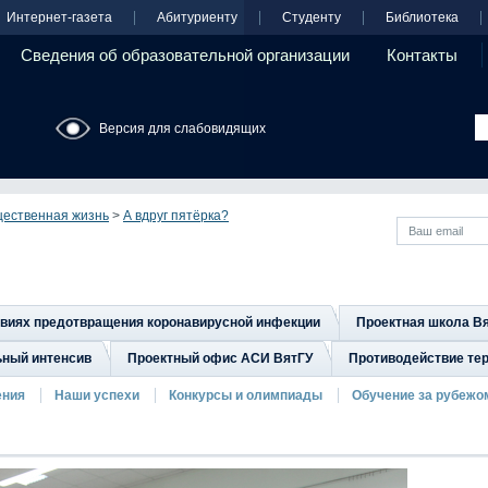
Интернет-газета
Абитуриенту
Студенту
Библиотека
Сведения об образовательной организации
Контакты
Версия для слабовидящих
ественная жизнь
>
А вдруг пятёрка?
овиях предотвращения коронавирусной инфекции
Проектная школа В
ьный интенсив
Проектный офис АСИ ВятГУ
Противодействие тер
ения
Наши успехи
Конкурсы и олимпиады
Обучение за рубежо