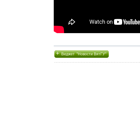
+
Виджет "Новости ВятГУ"