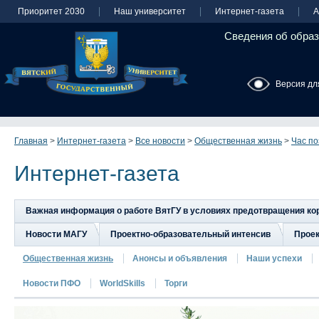
Приоритет 2030
Наш университет
Интернет-газета
А
Сведения об образ
Версия дл
Главная
>
Интернет-газета
>
Все новости
>
Общественная жизнь
>
Час по
Интернет-газета
Важная информация о работе ВятГУ в условиях предотвращения к
Новости МАГУ
Проектно-образовательный интенсив
Прое
Общественная жизнь
Анонсы и объявления
Наши успехи
Новости ПФО
WorldSkills
Торги