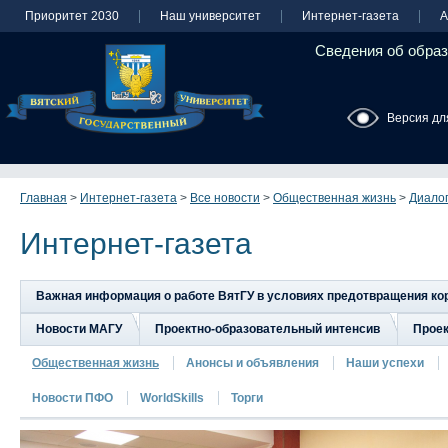
Приоритет 2030
Наш университет
Интернет-газета
А
Сведения об образ
Версия дл
Главная
>
Интернет-газета
>
Все новости
>
Общественная жизнь
>
Диалог
Интернет-газета
Важная информация о работе ВятГУ в условиях предотвращения к
Новости МАГУ
Проектно-образовательный интенсив
Прое
Общественная жизнь
Анонсы и объявления
Наши успехи
Новости ПФО
WorldSkills
Торги