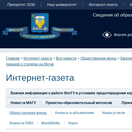
Приоритет 2030
Наш университет
Интернет-газета
А
Сведения об образ
Версия дл
Главная
>
Интернет-газета
>
Все новости
>
Общественная жизнь
>
Евгени
лекцией о стилягах на Вятке
Интернет-газета
Важная информация о работе ВятГУ в условиях предотвращения к
Новости МАГУ
Проектно-образовательный интенсив
Прое
Общественная жизнь
Анонсы и объявления
Наши успехи
Новости ПФО
WorldSkills
Торги