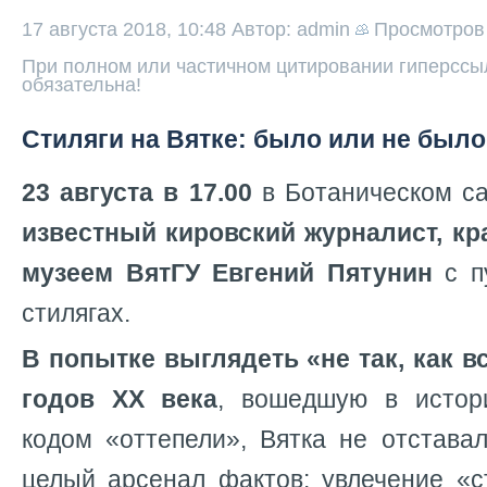
17 августа 2018, 10:48
Автор: admin
Просмотро
При полном или частичном цитировании гиперссыл
обязательна!
Стиляги на Вятке: было или не был
23 августа в 17.00
в Ботаническом с
известный кировский журналист, к
музеем ВятГУ Евгений Пятунин
с п
стилягах.
В попытке выглядеть «не так, как в
годов XX века
, вошедшую в истор
кодом «оттепели», Вятка не отстава
целый арсенал фактов: увлечение «с