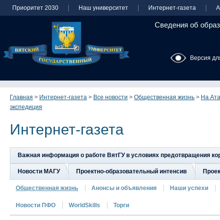
Приоритет 2030
Наш университет
Интернет-газета
А
Сведения об образ
Версия дл
Главная
>
Интернет-газета
>
Все новости
>
Общественная жизнь
>
На Ата
экспедиция
Интернет-газета
Важная информация о работе ВятГУ в условиях предотвращения к
Новости МАГУ
Проектно-образовательный интенсив
Прое
Общественная жизнь
Анонсы и объявления
Наши успехи
Новости ПФО
WorldSkills
Торги